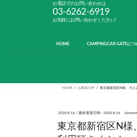
コ
ナ
お電話でのお問い合わせは
ン
ビ
03-6262-6919
テ
ゲ
お気軽にお問い合わせください!
ン
ー
ツ
シ
へ
ョ
ス
ン
HOME
CAMPINGCAR GATEに
キ
に
ッ
移
プ
動
HOME
お客様の声
東京都新宿区N様、大人
2020.8.16
/ 最終更新日時 :
2020.8.16
ixiresor
東京都新宿区N様