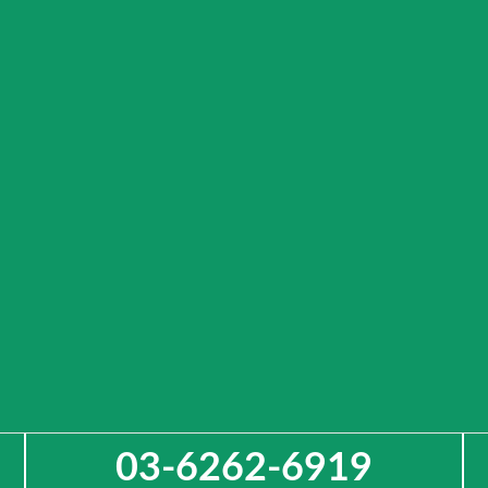
キャンピングカーレンタル・旅先のご提案サービ
ス
CAMPING CAR GATE
~キャンピングカーのある生活～
“キャンピングカーを使った様々な生活様式を演出する入り口（ゲー
ト）となる”
という意味を込めております。
車両をレンタルするのではなく、活用方法や旅先までご提案し、
お客様一人一人の思い出作りをサポートします。
お電話でのご予約・お問合せ
03-6262-6919