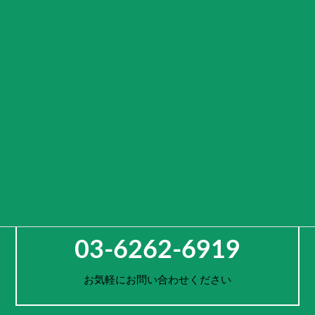
CAMPING CAR GATE
~キャンピングカーのある生活～
“キャンピングカーを使った様々な生活様式を演出する入り口（ゲー
ト）となる”
という意味を込めております。
車両をレンタルするのではなく、活用方法や旅先までご提案し、
お客様一人一人の思い出作りをサポートします。
お電話でのご予約・お問合せ
03-6262-6919
お気軽にお問い合わせください