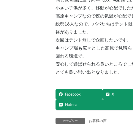
同じ保育園に通う同年代の、4家族で
小さい子供が多く、移動が心配でした
高原キャンプなので夜の気温が心配で
総勢16人なので、パパたちはテント
裕がありました。
次回はテント無しで企画したいです。
キャンプ場も広々とした高原で見晴ら
回れる環境で、
安心して遊ばせられる良いところでし
とても良い思い出となりました。
Facebook
X
Hatena
お客様の声
カテゴリー