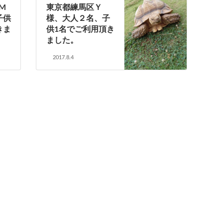
M
東京都練馬区Ｙ
子供
様、大人２名、子
きま
供1名でご利用頂き
ました。
2017.8.4