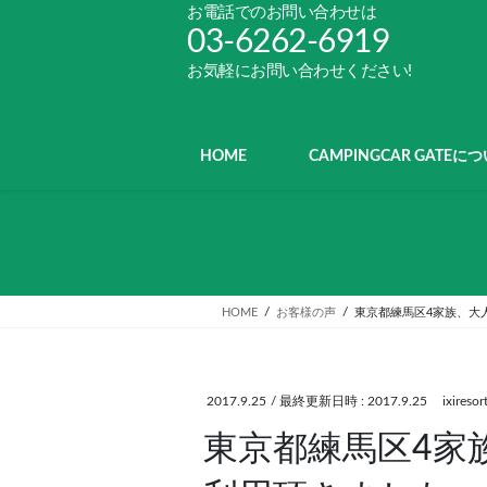
コ
ナ
お電話でのお問い合わせは
ン
ビ
03-6262-6919
テ
ゲ
お気軽にお問い合わせください!
ン
ー
ツ
シ
へ
ョ
ス
ン
HOME
CAMPINGCAR GATEに
キ
に
ッ
移
プ
動
HOME
お客様の声
東京都練馬区4家族、大
2017.9.25
/ 最終更新日時 :
2017.9.25
ixiresor
東京都練馬区4家