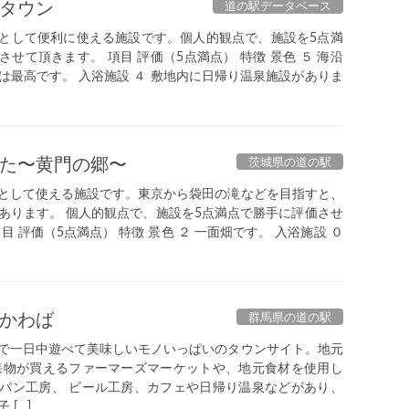
タウン
道の駅データベース
として便利に使える施設です。個人的観点で、施設を5点満
せて頂きます。 項目 評価（5点満点） 特徴 景色 ５ 海沿
は最高です。 入浴施設 ４ 敷地内に日帰り温泉施設がありま
た〜黄門の郷〜
茨城県の道の駅
として使える施設です。東京から袋田の滝などを目指すと、
あります。 個人的観点で、施設を5点満点で勝手に評価させ
目 評価（5点満点） 特徴 景色 ２ 一面畑です。 入浴施設 ０
かわば
群馬県の道の駅
で一日中遊べて美味しいモノいっぱいのタウンサイト。地元
果物が買えるファーマーズマーケットや、地元食材を使用し
パン工房、 ビール工房、カフェや日帰り温泉などがあり、
 […]