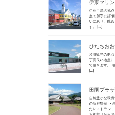
伊東マリン
伊豆半島の拠点
点で勝手に評価さ
いにあり、眺め
す。 […]
ひたちおお
茨城観光の拠点
丁度良い地点に
て頂きます。 項
[…]
田園プラザ
自然豊かな環境
の新鮮野菜 ・
たレストラン、
お年寄りからお子