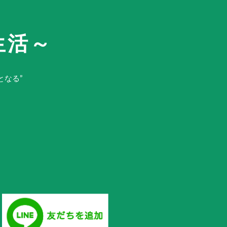
E
生活～
となる”