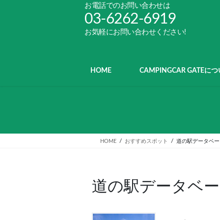
コ
ナ
お電話でのお問い合わせは
ン
ビ
03-6262-6919
テ
ゲ
お気軽にお問い合わせください!
ン
ー
ツ
シ
へ
ョ
ス
ン
HOME
CAMPINGCAR GATEに
キ
に
ッ
移
プ
動
HOME
おすすめスポット
道の駅データベー
道の駅データベー