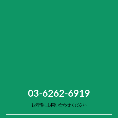
CAMPING CAR GATE
~キャンピングカーのある生活～
“キャンピングカーを使った様々な生活様式を演出する入り口（ゲー
ト）となる”
という意味を込めております。
車両をレンタルするのではなく、活用方法や旅先までご提案し、
お客様一人一人の思い出作りをサポートします。
お電話でのご予約・お問合せ
03-6262-6919
お気軽にお問い合わせください