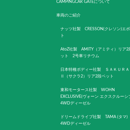
CAMPINGCAR GATEについて
車両のご紹介
ナッツ社製 CRESSON(クレソン)エ
ト
AtoZ社製 AMITY（アミティ）リア
ット 2号車リチウム
日本特種ボディー社製 ＳＡＫＵＲＡ
Ⅱ（サクラ2）リア2段ベット
東和モータース社製 WOHN
EXCLUSIVE(ヴォーン エクスクルー
4WDディーゼル
ドリームドライブ社製 TAMA (タマ
4WDディーゼル