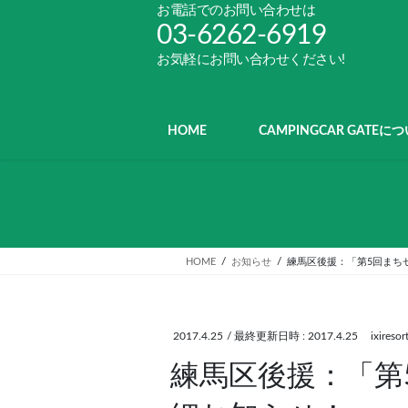
コ
ナ
お電話でのお問い合わせは
ン
ビ
03-6262-6919
テ
ゲ
お気軽にお問い合わせください!
ン
ー
ツ
シ
へ
ョ
ス
ン
HOME
CAMPINGCAR GATEに
キ
に
ッ
移
プ
動
HOME
お知らせ
練馬区後援：「第5回まち
2017.4.25
/ 最終更新日時 :
2017.4.25
ixiresor
練馬区後援：「第