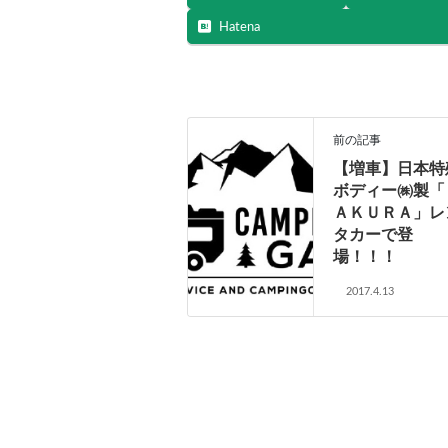
Hatena
前の記事
【増車】日本特
ボディー㈱製「
ＡＫＵＲＡ」レ
タカーで登
場！！！
2017.4.13