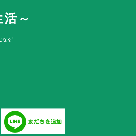
生活～
となる”