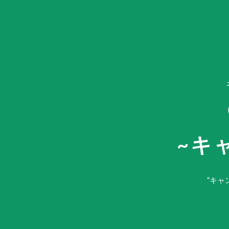
~キ
“キャ