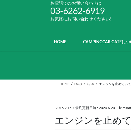
コ
ナ
お電話でのお問い合わせは
ン
ビ
03-6262-6919
テ
ゲ
お気軽にお問い合わせください!
ン
ー
ツ
シ
へ
ョ
ス
ン
HOME
CAMPINGCAR GATEに
キ
に
ッ
移
プ
動
HOME
FAQs
Q&A
エンジンを止めていて
2016.2.15
/ 最終更新日時 :
2024.6.20
ixiresor
エンジンを止め