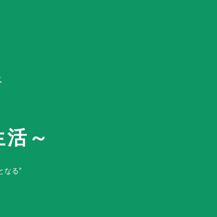
ス
E
生活～
となる”