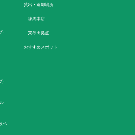
貸出・返却場所
練馬本店
シブ)
東墨田拠点
おすすめスポット
)
シブ)
マル
2段ベ