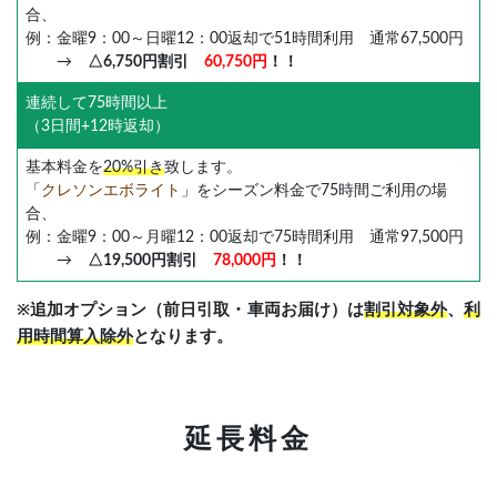
合、
例：金曜9：00～日曜12：00返却で51時間利用 通常67,500円
→
△6,750円割引
60,750円
！！
連続して75時間以上
（3日間+12時返却）
基本料金を
20%引き
致します。
「
クレソンエボライト
」をシーズン料金で75時間ご利用の場
合、
例：金曜9：00～月曜12：00返却で75時間利用 通常97,500円
→
△19,500円割引
78,000円
！！
※追加オプション（前日引取・車両お届け）は
割引対象外
、
利
用時間算入除外
となります。
延長料金