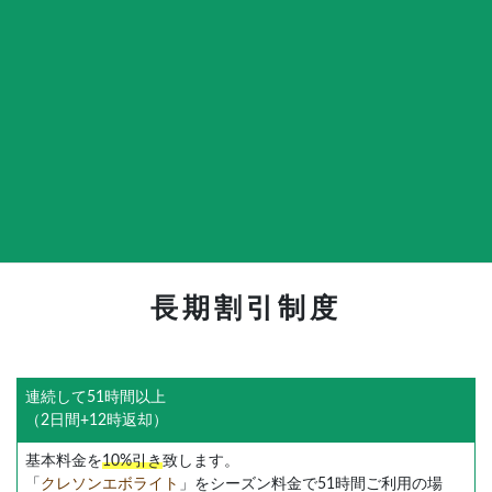
（エリア限定）
+3,300円
キャンピングカーをご希望場所（※練馬本店より半径10キロ
程度のエリア限定となります。）まで配車、引き取りのセッ
トで対応致します。
※各オプションは
予約状況によりご希望に添えない場合
がござ
います。詳しくはお気軽にご相談下さい。
長期割引制度
連続して51時間以上
（2日間+12時返却）
基本料金を
10%引き
致します。
「
クレソンエボライト
」をシーズン料金で51時間ご利用の場