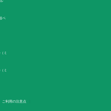
マル
2段ベ
e（ミ
e（ミ
ご利用の注意点