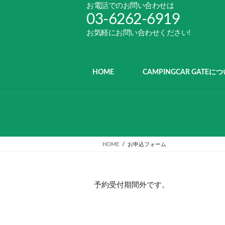
コ
ナ
お電話でのお問い合わせは
ン
ビ
03-6262-6919
テ
ゲ
お気軽にお問い合わせください!
ン
ー
ツ
シ
へ
ョ
ス
ン
HOME
CAMPINGCAR GATEに
キ
に
ッ
移
プ
動
HOME
お申込フォーム
予約受付期間外です。