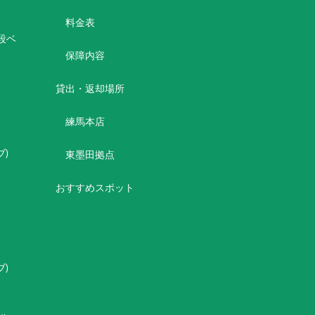
料金表
2段ベ
保障内容
貸出・返却場所
練馬本店
シブ)
東墨田拠点
おすすめスポット
)
シブ)