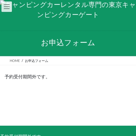
コ
ナ
ン
ビ
テ
ゲ
ン
ー
ツ
シ
へ
ョ
ス
ン
お申込フォーム
キ
に
ッ
移
プ
動
HOME
お申込フォーム
予約受付期間外です。