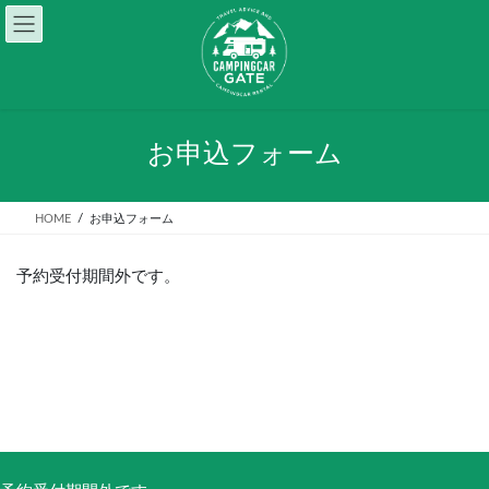
コ
ナ
ン
ビ
テ
ゲ
ン
ー
ツ
シ
へ
ョ
ス
ン
お申込フォーム
キ
に
ッ
移
プ
動
HOME
お申込フォーム
予約受付期間外です。