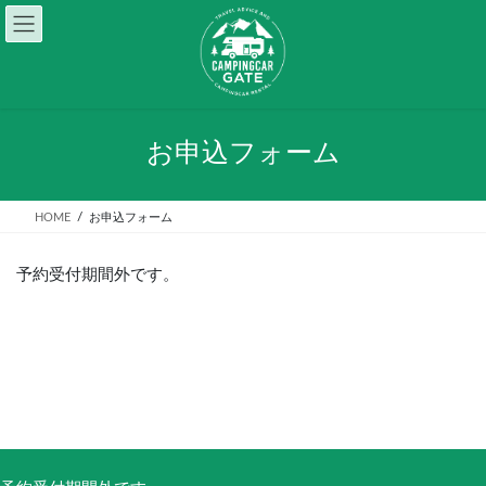
コ
ナ
ン
ビ
テ
ゲ
ン
ー
ツ
シ
へ
ョ
ス
ン
お申込フォーム
キ
に
ッ
移
プ
動
HOME
お申込フォーム
予約受付期間外です。