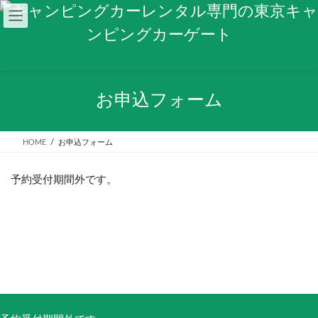
コ
ナ
ン
ビ
テ
ゲ
ン
ー
ツ
シ
へ
ョ
ス
ン
お申込フォーム
キ
に
ッ
移
プ
動
HOME
お申込フォーム
予約受付期間外です。